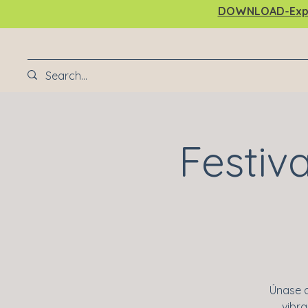
DOWNLOAD-Explor
Festiv
Únase a
vibra