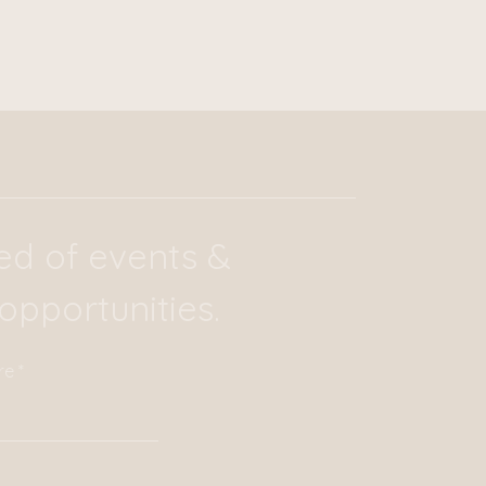
ied of events &
opportunities.
re