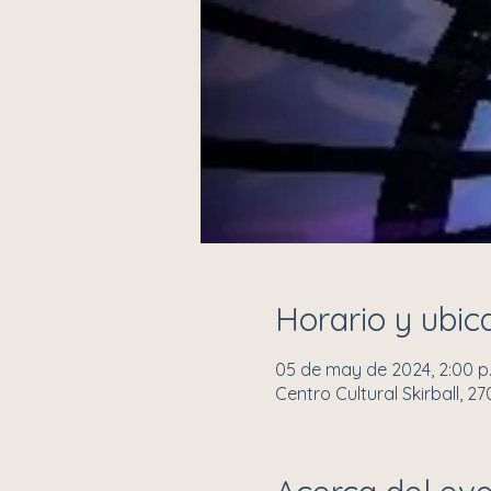
Horario y ubic
05 de may de 2024, 2:00 p. 
Centro Cultural Skirball, 2