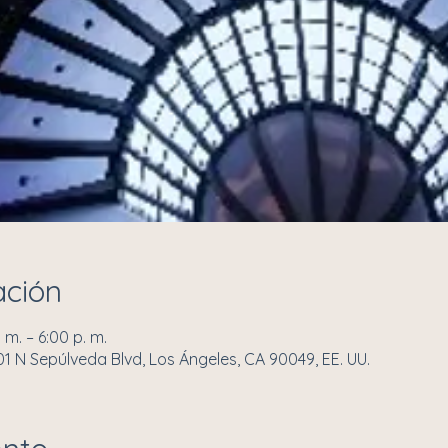
ación
m. – 6:00 p. m.
701 N Sepúlveda Blvd, Los Ángeles, CA 90049, EE. UU.