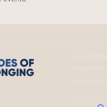
Get notif
research 
Enter your email he