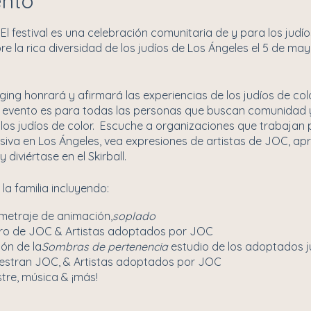
ento
El festival es una celebración comunitaria de y para los judíos
ebre la rica diversidad de los judíos de Los Ángeles el 5 de ma
nging honrará y afirmará las experiencias de los judíos de co
e evento es para todas las personas que buscan comunidad y
 los judíos de color. Escuche a organizaciones que trabajan 
siva en Los Ángeles, vea expresiones de artistas de JOC, ap
iviértase en el Skirball.
la familia incluyendo:
metraje de animación,
soplado
tro de JOC & Artistas adoptados por JOC
ón de la
Sombras de pertenencia
estudio de los adoptados j
estran JOC, & Artistas adoptados por JOC
tre, música & ¡más!