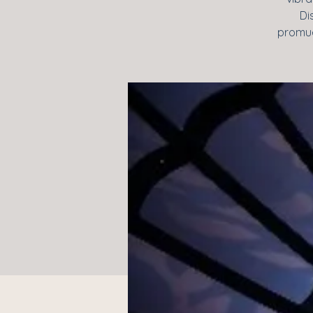
Di
promue