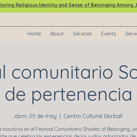
ing Religious Identity and Sense of Belonging Among J
Home
About
Services
Events
Serv
al comunitario 
de pertenencia
dom, 05 de may
  |  
Centro Cultural Skirball
 nosotros en el Festival Comunitario Shades of Belonging, u
nte que celebra las experiencias de los judíos adoptados de 