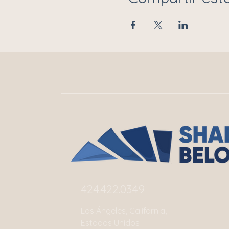
424.422.0349‬
Los Ángeles, California,
Estados Unidos