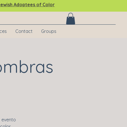
ewish Adoptees of Color
ices
Contact
Groups
Sombras
n evento
color.