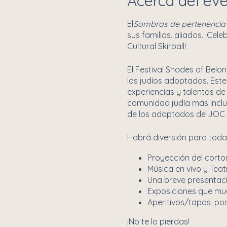
Acerca del ev
El
Sombras de pertenencia
sus familias. aliados. ¡Cel
Cultural Skirball!
El Festival Shades of Belo
los judíos adoptados. Est
experiencias y talentos de
comunidad judía más inclu
de los adoptados de JOC y d
Habrá diversión para toda 
Proyección del corto
Música en vivo y Tea
Una breve presentaci
Exposiciones que mu
Aperitivos/tapas, pos
¡No te lo pierdas!